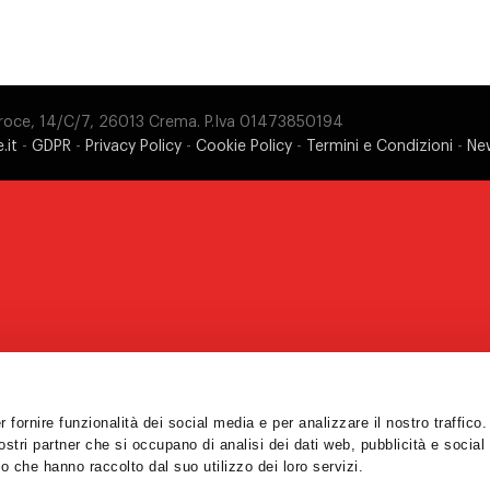
 Croce, 14/C/7, 26013 Crema. P.Iva 01473850194
.it
-
GDPR
-
Privacy Policy
-
Cookie Policy
-
Termini e Condizioni
-
Ne
 fornire funzionalità dei social media e per analizzare il nostro traffic
nostri partner che si occupano di analisi dei dati web, pubblicità e social
o che hanno raccolto dal suo utilizzo dei loro servizi.