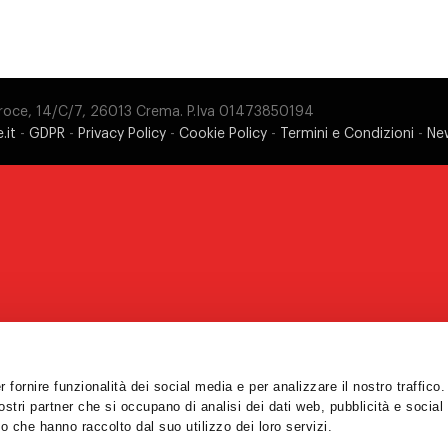
 Croce, 14/C/7, 26013 Crema. P.Iva 01473850194
.it
-
GDPR
-
Privacy Policy
-
Cookie Policy
-
Termini e Condizioni
-
Ne
 fornire funzionalità dei social media e per analizzare il nostro traffic
nostri partner che si occupano di analisi dei dati web, pubblicità e social
o che hanno raccolto dal suo utilizzo dei loro servizi.