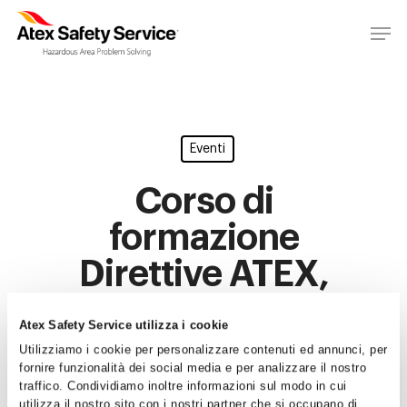
Eventi
Corso di
formazione
Direttive ATEX,
24 Ottobre 2019
Atex Safety Service utilizza i cookie
Utilizziamo i cookie per personalizzare contenuti ed annunci, per
By
Atex Safety Service
10/09/2019
fornire funzionalità dei social media e per analizzare il nostro
No Comments
traffico. Condividiamo inoltre informazioni sul modo in cui
utilizza il nostro sito con i nostri partner che si occupano di