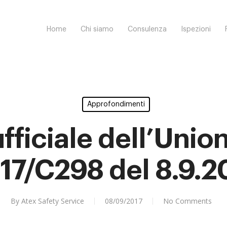
Home
Chi siamo
Consulenza
Ispezioni
Approfondimenti
fficiale dell’Uni
17/C298 del 8.9.2
By
Atex Safety Service
08/09/2017
No Comments