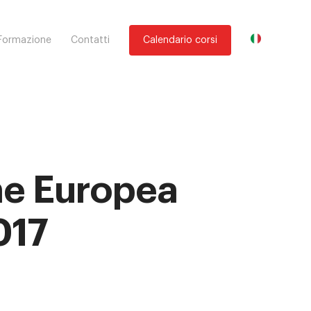
Formazione
Contatti
Calendario corsi
one Europea
017