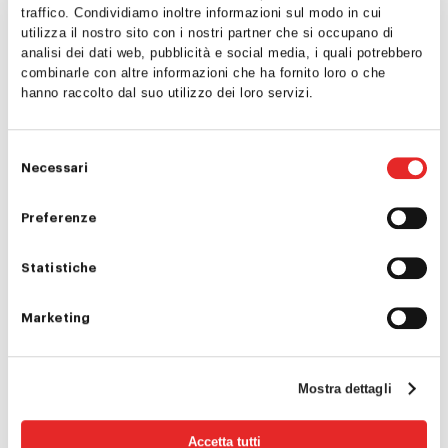
traffico. Condividiamo inoltre informazioni sul modo in cui
utilizza il nostro sito con i nostri partner che si occupano di
analisi dei dati web, pubblicità e social media, i quali potrebbero
Home
combinarle con altre informazioni che ha fornito loro o che
ATEX Safety Service, unica azienda italiana, ha
hanno raccolto dal suo utilizzo dei loro servizi.
Chi siamo
partecipato con i propri tecnici alla formazione
tenutasi presso il centro Total Oleum della
Consulenza
Selezione
raffineria di Marsiglia.
Necessari
del
Ispezioni
L’esperienza “full immersion” in campo ha
consenso
rappresentato un ulteriore passo
Preferenze
Formazione
nell’aggiornamento delle competenze di
Statistiche
progettazione, ispezione e manutenzione per
Direttive ATEX
Contatti
gli impianti ATEX.
Sicurezza intrinseca
Calendario corsi
Marketing
Foto di gruppo
/
TOTAL Oleum
ATEX meccanico e as
Verifica e manutenzi
Mostra dettagli
impianti elettrici ATE
Accetta tutti