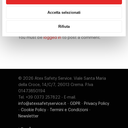
Classificazione zone
Idrogeno: ATEX e sic
Accetta selezionati
impianti
Leave a Reply
Rifiuta
Progettazione, scelt
installazione impianti
You must be
logged in
to post a comment.
elettrici ATEX
Sistemi di qualità ATE
IECEx
Certificazione di
© 2026 Atex Safety Service. Viale Santa Maria
competenza Ism-ATE
della Croce, 14/C/7, 26013 Crema. P.Iva
elettrico
01473850194
Tel. +39 0373 257822 - E-mail.
Certificazione di
info@atexsafetyservice.it
-
GDPR
-
Privacy Policy
competenza Ism-ATE
-
Cookie Policy
-
Termini e Condizioni
-
meccanico
Newsletter
Certificazione di